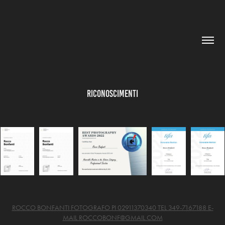
riconoscimenti
ROCCO BONFANTI FOTOGRAFO PI 02911370340 TEL 349-7167188 E-
MAIL ROCCOBONF@GMAIL.COM